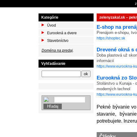
z
Kategórie
zelenyzakal.sk – pek
Úvod
E-shop na prená
Prenájom e-shopu, tvo
Eurookná a dvere
https://shoptec.sk
Stavebníctvo
Drevené okná s 
Doména na predaj
.
Doba plastová už skonč
informácií
Vyhľadávanie
https://www.eurookna-ku
Eurookná zo Sl
Stolárstvo u Kunaja -
moderných technol
https://www.eurookna-ku
Pekné bývanie vo v
stavanie, bývani
potrebujete. Inzeru
Články